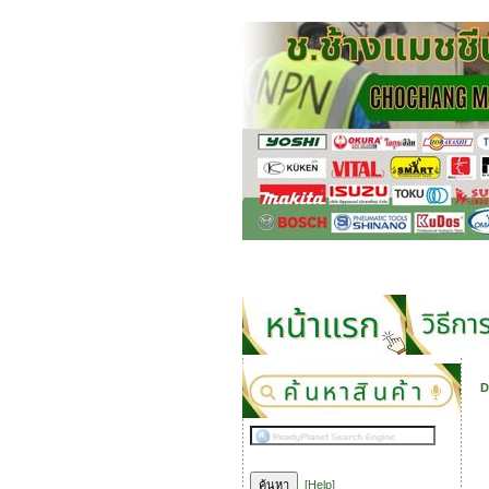
D
[Help]