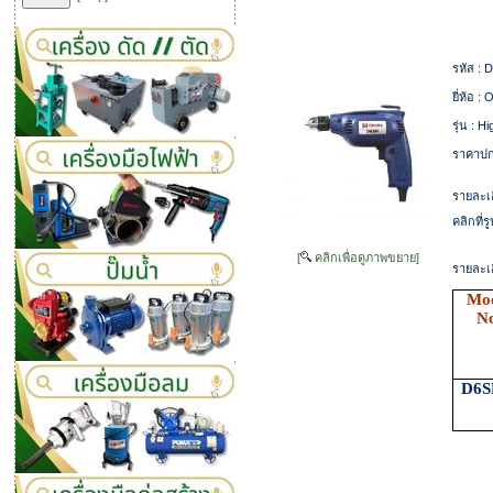
รหัส :
D
ยี่ห้อ :
O
รุ่น :
Hi
ราคาปก
รายละเอ
คลิกที่
[
คลิกเพื่อดูภาพขยาย]
รายละเอ
Mo
N
D6S