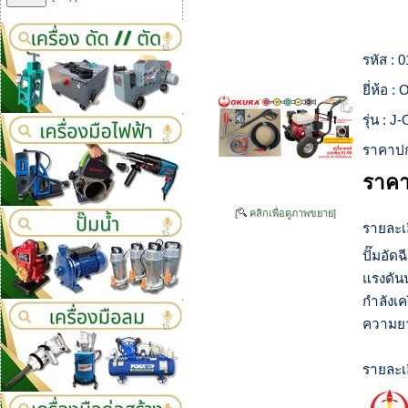
รหัส :
0
ยี่ห้อ :
O
รุ่น :
J-
ราคาปก
ราคา
[
คลิกเพื่อดูภาพขยาย]
รายละเอ
ปั๊มอัด
แรงดัน
กำลังเค
ความยา
รายละเอ