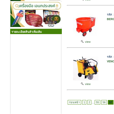
รหัส 
BERG
รายละเอียดสินค้าเพิ่มเติม
view
รหัส 
VENC
view
ก่อนหน้า
1
2
...
55
56
57