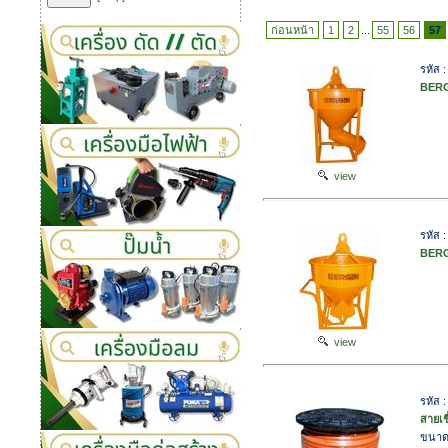
ก่อนหน้า
1
2
...
55
56
57
รหัส 
BERGI
view
รหัส 
BERG
view
รหัส
สายเช
ขนาด