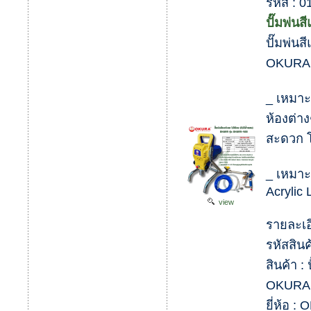
รหัส :
ปั๊มพ่นส
ปั๊มพ่นส
OKURA 
_ เหมาะส
ห้องต่า
สะดวก โ
_ เหมาะ
Acrylic 
view
รายละเอ
รหัสสิน
สินค้า :
OKURA 
ยี่ห้อ :