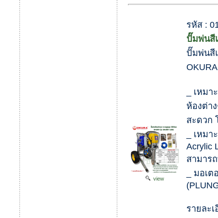
รหัส :
ปั๊มพ่นส
ปั๊มพ่นส
OKURA 
_ เหมาะส
ห้องต่า
สะดวก โ
_ เหมาะ
Acrylic 
สามารถพ
_ มอเต
view
(PLUNG
รายละเอ