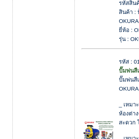
รหัสสิน
สินค้า :
OKURA 
ยี่ห้อ :
รุ่น : 
รหัส :
ปั๊มพ่นส
ปั๊มพ่นส
OKURA 
_ เหมาะส
ห้องต่า
สะดวก โ
_ เหมาะ