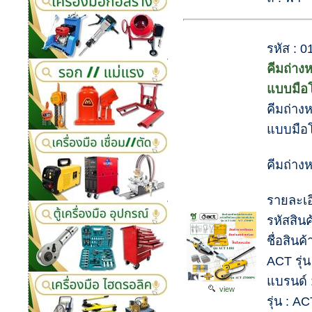
รหัส : 
คีมถ่าง
แบบมือโ
คีมถ่าง
แบบมือโ
คีมถ่าง
รายละเอ
รหัสสิน
ชื่อสินค
ACT รุ่
แบรนด์ 
view
รุ่น : A