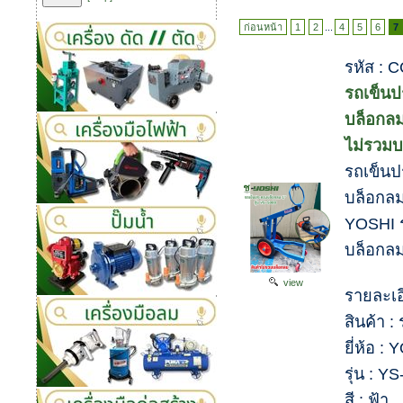
ก่อนหน้า
1
2
...
4
5
6
7
รหัส : 
รถเข็นป
บล็อกลม
ไม่รวมบ
รถเข็นป
บล็อกล
YOSHI ร
บล็อกลม
view
รายละเอ
สินค้า 
ยี่ห้อ :
รุ่น : Y
สี : ฟ้า